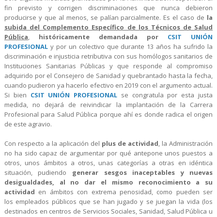
fin previsto y corrigen discriminaciones que nunca debieron
producirse y que al menos, se palían parcialmente. Es el caso de
la
subida del C
omplemento Específico de los Técnicos de Salud
Pública
,
históricamente demandada por
CSIT UNIÓN
PROFESIONAL
y por un colectivo que durante 13 años ha sufrido la
discriminación e injusticia retributiva con sus homólogos sanitarios de
Instituciones Sanitarias Públicas y que responde al compromiso
adquirido por el Consejero de Sanidad y quebrantado hasta la fecha,
cuando pudieron ya hacerlo efectivo en 2019 con el argumento actual.
Si bien
CSIT UNIÓN PROFESIONAL
se congratula por esta justa
medida, no dejará de reivindicar la implantación de la Carrera
Profesional para Salud Pública porque ahí es donde radica el origen
de este agravio.
Con respecto a la aplicación del
plus de actividad
, la Administración
no ha sido capaz de argumentar
por qué antepone unos puestos a
otros, unos ámbitos a otros, unas categorías a otras en idéntica
situación, pudiendo
generar sesgos inaceptables y nuevas
desigualdades, al no dar el mismo reconocimiento a su
actividad
en ámbitos con extrema penosidad, como pueden ser
los empleados públicos que se han jugado y se juegan la vida (los
destinados en centros de Servicios Sociales, Sanidad, Salud Pública u