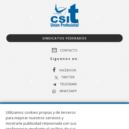
SINDICATOS FEDERADOS
CONTACTO
Siguenos en:
FACEBOOK
TWITTER
TELEGRAM
WHATSAPP
Aviso Legal
Política de privacidad
Utilizamos cookies propias y de terceros
para mejorar nuestros servicios y
mostrarle publicidad relacionada con sus
preferencias mediante el análisis de sus