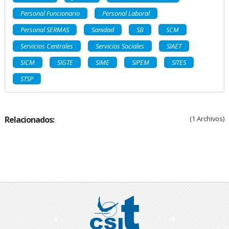
Personal Funcionario
Personal Laboral
Personal SERMAS
Sanidad
SB
SCM
Servicios Centrales
Servicios Sociales
SIAET
SICM
SIGTE
SIME
SIPEM
SITES
STSP
Relacionados:
(1 Archivos)