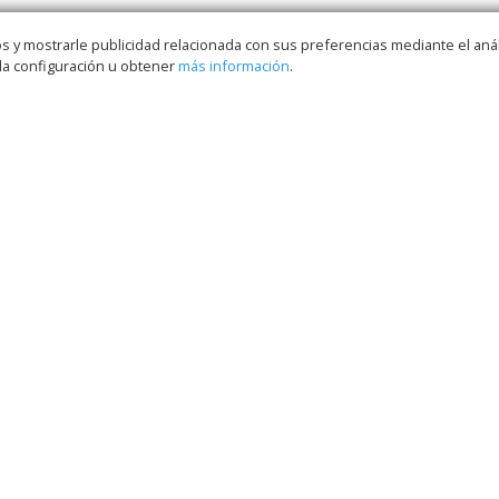
s y mostrarle publicidad relacionada con sus preferencias mediante el anál
la configuración u obtener
más información
.
AFILIADOS / DELEGADOS
DOCUMENTACIÓN
OFERTAS DE EMPLEO
FORMACIÓN
CIÓN
ADMINISTRACIÓN
ADMINISTRACIÓN
AUTONÓMICA
LOCAL
OS FEDERADOS
CONT