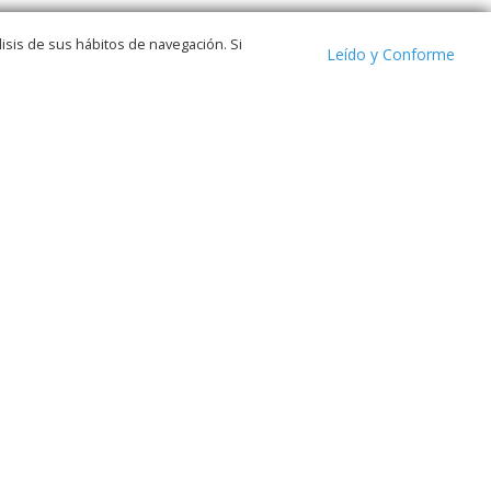
isis de sus hábitos de navegación. Si
Leído y Conforme
ELECCIONES
ACCIÓN SOCIAL
EMPRESAS
Siguenos en:
FACEBOOK
TWITTER
TELEGRAM
WHATSAPP
ACTO