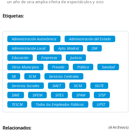
un año de una amplia oferta de espectáculos y ocio.
Etiquetas:
Administración Autonómica
Administración del Estado
Administración Local
Ayto. Madrid
DM
Educación
Empresas
Justicia
Otros Municipios
Privada
Pública
Sanidad
SB
SCM
Servicios Centrales
Servicios Sociales
SIAET
SICM
SIGTE
SIME
SIPEM
SITES
SPAM
STSP
TESCM
Todos los Empleados Públicos
UPST
Relacionados:
(4 Archivos)