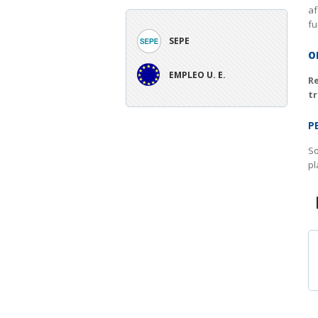
af
fu
SEPE
O
EMPLEO U. E.
R
tr
P
So
pl