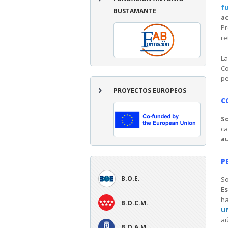
f
BUSTAMANTE
a
Pr
re
La
Co
pe
PROYECTOS EUROPEOS
C
S
ca
au
P
B.O.E.
So
Es
ha
B.O.C.M.
U
aú
B.O.A.M.