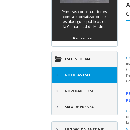
A
Primeras concentraciones
CSIT UNIÓ
C
contra la privatización de
reúne 
los albergues públicos de
delegados 
la Comunidad de Madrid
sus I Jorn
Laboral: "20
Prevenció
Lab
C
CSIT INFORMA
m
Co
Pe
NOTICIAS CSIT
C
NOVEDADES CSIT
P
P
SALA DE PRENSA
C
u
la
ú
FUNDACIÓN ANTONIO