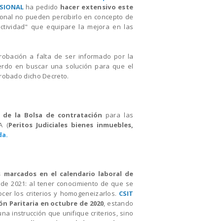
ESIONAL
ha pedido
hacer extensivo este
sonal no pueden percibirlo en concepto de
ctividad" que equipare la mejora en las
robación a falta de ser informado por la
erdo en buscar una solución para que el
probado dicho Decreto.
a de la Bolsa de contratación
para las
A (
Peritos Judiciales bienes inmuebles,
da.
 marcados en el calendario laboral de
 de 2021: a
l tener conocimiento de que se
er los criterios y homogeneizarlos.
CSIT
ión Paritaria en octubre de 2020
, estando
a instrucción que unifique criterios, sino