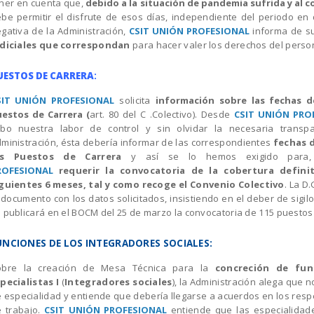
ner en cuenta que,
debido a la situación de pandemia sufrida y al c
be permitir el disfrute de esos días
, independiente del periodo en 
gativa de la Administración,
CSIT UNIÓN PROFESIONAL
informa de s
udiciales que correspondan
para hacer valer los derechos del perso
UESTOS DE CARRERA
:
SIT UNIÓN PROFESIONAL
solicita
información sobre las fechas d
estos de Carrera (
art. 80 del C .Colectivo).
Desde
CSIT UNIÓN PRO
abo nuestra labor de control y sin olvidar la necesaria trans
ministración, ésta debería informar de las correspondientes
fechas 
os Puestos de Carrera
y así se lo hemos exigido para,
ROFESIONAL
requerir la convocatoria de la cobertura defini
guientes 6 meses, tal y como recoge el Convenio Colectivo
.
La D.
 documento con los datos solicitados, insistiendo en el deber de sigi
 publicará en el BOCM del 25 de marzo la convocatoria de 115 puestos 
UNCIONES DE LOS INTEGRADORES SOCIALES:
obre la creación de Mesa Técnica para la
concreción de fun
pecialistas I
(
Integradores sociales
), l
a Administración alega que n
 especialidad y entiende que debería llegarse a acuerdos en los resp
 trabajo.
CSIT UNIÓN PROFESIONAL
entiende que las especialidad