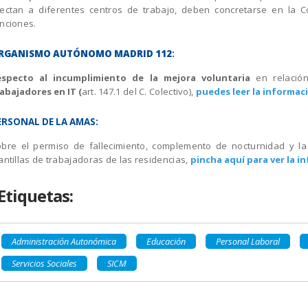
ectan a diferentes centros de trabajo, deben concretarse en la C
nciones.
RGANISMO AUTÓNOMO MADRID 112
:
especto al incumplimiento de la mejora voluntaria
en relació
abajadores en IT (
art. 147.1 del C. Colectivo),
puedes leer la informac
ERSONAL DE LA AMAS:
bre el permiso de fallecimiento, complemento de nocturnidad y la
antillas de trabajadoras de las residencias,
pincha aquí para ver la i
Etiquetas:
Administración Autonómica
Educación
Personal Laboral
Servicios Sociales
SICM