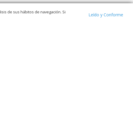
isis de sus hábitos de navegación. Si
Leído y Conforme
ELECCIONES
ACCIÓN SOCIAL
EMPRESAS
Siguenos en:
FACEBOOK
TWITTER
TELEGRAM
WHATSAPP
ACTO