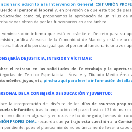
uncionario adscrito a la Intervención General
,
CSIT UNIÓN PROF
cuerdo al personal laboral
y, en previsión de que este tipo de per
oductividad como tal, proponemos la aprobación de un "Plus de a
tribuciones obtenida por los funcionarios en este ámbito.
 Administración informa que está en trámite el Decreto para su ap
misión Jurídica Asesora de la Comunidad de Madrid y está de acu
rsonal laboral lo perciba igual que el personal funcionario una vez a
ONSEJERÍA DE JUSTICIA, INTERIOR Y VÍCTIMAS:
obre el retraso en las solicitudes de Teletrabajo y la apertur
tegorías de Técnico Especialista I Área A y Titulado Medio Área 
tomóviles, joyas, etc,
pincha aquí para leer la información detalla
ERSONAL DE LA CONSEJERÍA DE EDUCACIÓN Y JUVENTUD
:
bre la interpretación del disfrute de los
días de asuntos propios
cuelas Infantiles
, tras la ampliación del plazo hasta el 31 de marzo
n concedido en algunas y en otras se ha denegado, hemos de conoc
NIÓN PROFESIONAL
recuerda que
ya trajo esta cuestión a la Comis
n pendiente, pues el planteamiento no es únicamente llevar a cabo un