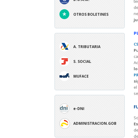
te
de
ne
OTROS BOLETINES
j
P
C
A. TRIBUTARIA
Pu
c
S. SOCIAL
Ad
l
P
MUFACE
si
el
se
F
e-DNI
S
ADMINISTRACION.GOB
Es
de
de