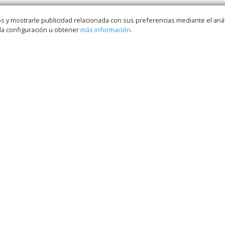
s y mostrarle publicidad relacionada con sus preferencias mediante el anál
la configuración u obtener
más información
.
AFILIADOS / DELEGADOS
DOCUMENTACIÓN
OFERTAS DE EMPLEO
FORMACIÓN
CIÓN
ADMINISTRACIÓN
ADMINISTRACIÓN
AUTONÓMICA
LOCAL
OS FEDERADOS
CONT