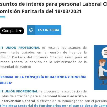
suntos de interés para personal Laboral C
N PROFESIONAL
omisión Paritaria del 18/03/2021
a expertos
sindicales en
adas de Salud
26, el Año de la
n de Riesgos
CSIT INFORMA
Compartir
orales"
SIT UNIÓN PROFESIONAL
os resume los asuntos de
ayor interés tratados en la reunión de hoy de la
misión Paritaria del Convenio Colectivo único para el
rsonal Laboral al servicio de la Administración de la
omunidad de Madrid:
ERSONAL DE LA CONSEJERÍA DE HACIENDA Y FUNCIÓN
ÚBLICA
:
SIT UNIÓN PROFESIONAL
ha propuesto la aprobación de
n
plus de actividad para el personal laboral adscrito a
 Intervención General
, a efectos de su homologación con el persona
ltima Mesa Sectorial de Funcionarios por el que se dota de Com