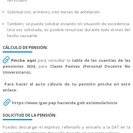
Solicitud con, al menos, tres meses de antelación.
También, se puede solicitar estando en situación de excedencia.
Una vez solicitada, es posible renunciar durante todo el mes del
hecho causante.
CÁLCULO DE PENSIÓN:
Pincha aquí
para consultar la
tabla de las cuantías de las
pensiones 2024,
para
Clases Pasivas (Personal Docente No
Universitario).
Para hacer el auto cálculo de tu pensión pincha en este
enlace:
https://www.igae.pap.hacienda.gob.es/simula/inicio
SOLICITUD DE LA PENSIÓN:
Puedes descargar el impreso, rellenarlo y enviarlo a la DAT en la
que estés actualmente. Para ello, haz clic en siguiente enlace: