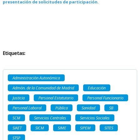
presentación de solicitudes de participación.
Etiquetas:
Administración Autonómica
Admón. de la Comunidad de Madrid
Educación
Justicia
Personal Estatutario
Personal Funcionario
Personal Laboral
Pública
Sanidad
SB
SCM
Servicios Centrales
Servicios Sociales
SIAET
SICM
SIME
SIPEM
SITES
STSP