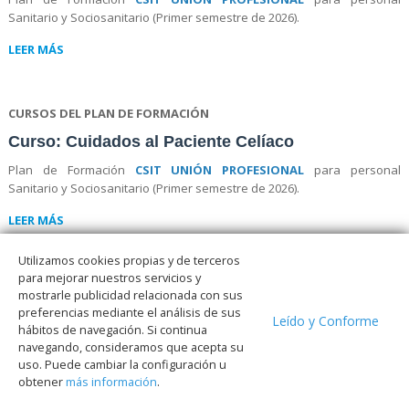
Sanitario y Sociosanitario (Primer semestre de 2026).
LEER MÁS
CURSOS DEL PLAN DE FORMACIÓN
Curso: Cuidados al Paciente Celíaco
Plan de Formación
CSIT UNIÓN PROFESIONAL
para personal
Sanitario y Sociosanitario (Primer semestre de 2026).
LEER MÁS
Utilizamos cookies propias y de terceros
para mejorar nuestros servicios y
Promociones
mostrarle publicidad relacionada con sus
preferencias mediante el análisis de sus
Leído y Conforme
06/05/2026
hábitos de navegación. Si continua
navegando, consideramos que acepta su
TARJETA DIGITAL AFILIADOS
uso. Puede cambiar la configuración u
Tres sencillos pasos y tendrás todo un mundo de ventajas a tu
obtener
más información
.
alcance