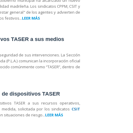
de Gobierno municipal ha alcanzado un nuevo
alidad madrileña. Los sindicatos CPPM, CSIT y
star general" de los agentes y advierten de
s festivos...
LEER MÁS
itivos TASER a sus medios
 seguridad de sus intervenciones. La Sección
ada (P.L.A.) comunican la incorporación oficial
conocido comúnmente como “TASER”, dentro de
n de dispositivos TASER
ositivos TASER a sus recursos operativos,
medida, solicitada por los sindicatos
CSIT
n situaciones de riesgo...
LEER MÁS