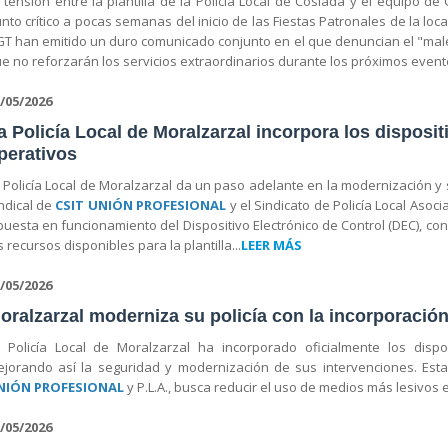
 tensión entre la plantilla de la Policía Local de Coslada y el equipo 
nto crítico a pocas semanas del inicio de las Fiestas Patronales de la loc
T han emitido un duro comunicado conjunto en el que denuncian el "male
e no reforzarán los servicios extraordinarios durante los próximos evento
/05/2026
a Policía Local de Moralzarzal incorpora los dispos
perativos
 Policía Local de Moralzarzal da un paso adelante en la modernización y
ndical de
CSIT UNIÓN PROFESIONAL
y el Sindicato de Policía Local Asoci
puesta en funcionamiento del Dispositivo Electrónico de Control (DEC), 
s recursos disponibles para la plantilla...
LEER MÁS
/05/2026
oralzarzal moderniza su policía con la incorporació
 Policía Local de Moralzarzal ha incorporado oficialmente los disp
jorando así la seguridad y modernización de sus intervenciones. Esta 
NIÓN PROFESIONAL
y P.L.A., busca reducir el uso de medios más lesivos e
/05/2026