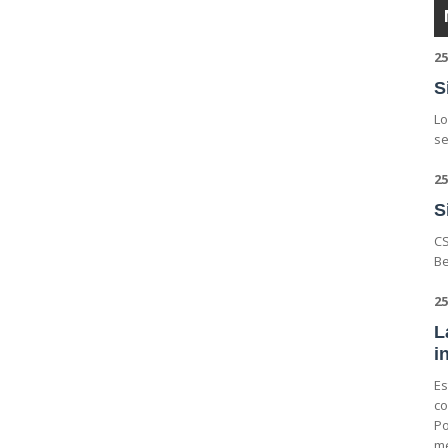
25
S
Lo
se
25
S
CS
Be
25
L
i
Es
co
Po
me