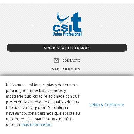
SINDICATOS FEDERADOS
CONTACTO
Siguenos en:
FACEBOOK
Utilizamos cookies propias y de terceros
TWITTER
para mejorar nuestros servicios y
TELEGRAM
mostrarle publicidad relacionada con sus
preferencias mediante el análisis de sus
WHATSAPP
Leído y Conforme
hábitos de navegación. Si continua
navegando, consideramos que acepta su
uso. Puede cambiar la configuración u
Aviso Legal
Política de privacidad
obtener
más información
.